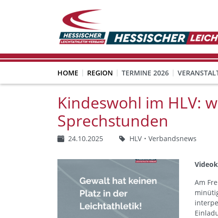
HOME
REGION
TERMINE 2026
VERANSTAL
Kindeswohl im HLV: w
Sprechstunden
24.10.2025
HLV
Verbandsnews
Videok
Am Frei
minüti
interp
Einlad