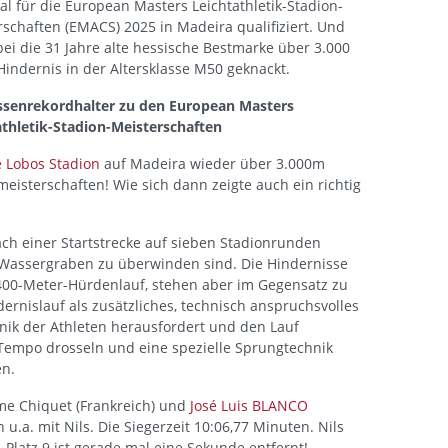
al für die European Masters Leichtathletik-Stadion-
rschaften (EMACS) 2025 in Madeira qualifiziert. Und
ei die 31 Jahre alte hessische Bestmarke über 3.000
Hindernis in der Altersklasse M50 geknackt.
ssenrekordhalter zu den European Masters
athletik-Stadion-Meisterschaften
 Lobos Stadion
auf Madeira wieder über 3.000m
eisterschaften! Wie sich dann zeigte auch ein richtig
ch einer Startstrecke auf sieben Stadionrunden
t Wassergraben zu überwinden sind. Die Hindernisse
400-Meter-Hürdenlauf, stehen aber im Gegensatz zu
ernislauf als zusätzliches, technisch anspruchsvolles
nik der Athleten herausfordert und den Lauf
s Tempo drosseln und eine spezielle Sprungtechnik
en.
me Chiquet (Frankreich) und
José Luis BLANCO
.a. mit Nils. Die Siegerzeit 10:06,77 Minuten. Nils
. Platz 9 ist gerade mal eine Sekunde entfernt!