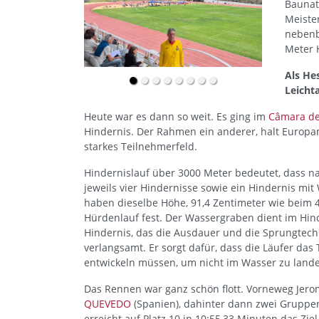
Baunat
Meiste
nebenb
Meter 
Als He
Leicht
Heute war es dann so weit. Es ging im
Câmara de
Hindernis. Der Rahmen ein anderer, halt Europam
starkes Teilnehmerfeld.
Hindernislauf über 3000 Meter bedeutet, dass na
jeweils vier Hindernisse sowie ein Hindernis mi
haben dieselbe Höhe, 91,4 Zentimeter wie beim 
Hürdenlauf fest. Der Wassergraben dient im Hind
Hindernis, das die Ausdauer und die Sprungtech
verlangsamt. Er sorgt dafür, dass die Läufer da
entwickeln müssen, um nicht im Wasser zu land
Das Rennen war ganz schön flott. Vorneweg Jero
QUEVEDO
(Spanien), dahinter dann zwei Gruppen u
erreicht auf Platz 10 in 10:55,33 Minuten das Ziel